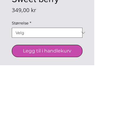
Pris
349,00 kr
Størrelse
*
Legg til i handlekurv
Armbånd med 8 mm stener. En
blanding av quartz, jade og
agate på elastisk bånd med
tigerhode – et sommerlig og
herlig smykke.
© boabon, Norge |
Send oss en
melding
| utviklet av
oxio.no