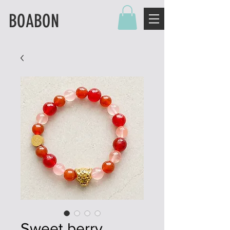
BOABON
Sweet berry