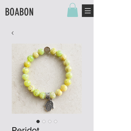
BOABON
Peridot