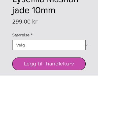
jade 10mm
Pris
299,00 kr
Størrelse
*
Legg til i handlekurv
Armbånd med 10 mm lyselilla
jade på elastisk bånd med
Buddha-figur.