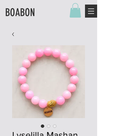
BOABON
Lyselilla Mashan