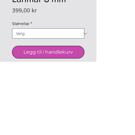
Pris
399,00 kr
Størrelse
*
Legg til i handlekurv
Armbånd med 8 mm
larimarstener.
© boabon, Norge |
Send oss en
melding
| utviklet av
oxio.no